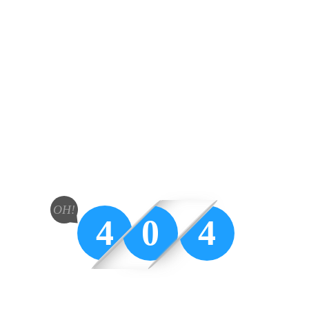
OH!
4
0
4