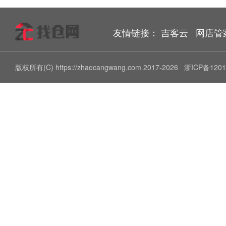
友情链接：
吉客云
网店管
版权所有(C) https://zhaocangwang.com 2017-2026
浙ICP备1201