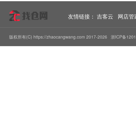
友情链接：
吉客云
网店管
版权所有(C) https://zhaocangwang.com 2017-2026
浙ICP备1201