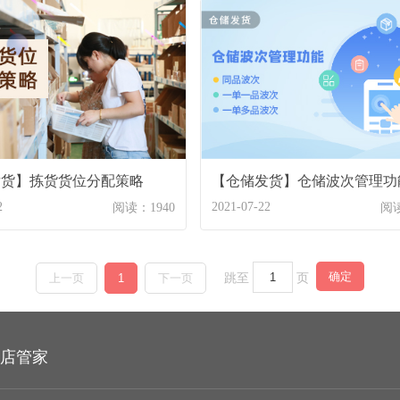
发货】拣货货位分配策略
【仓储发货】仓储波次管理功
2
2021-07-22
阅读：1940
阅读
跳至
页
确定
上一页
1
下一页
店管家