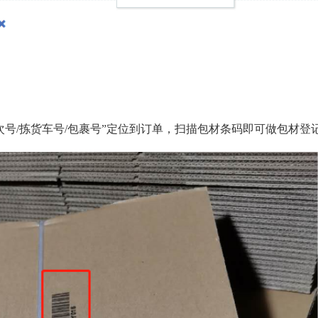
波次号/拣货车号/包裹号”定位到订单，扫描包材条码即可做包材登