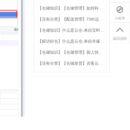
骤
【仓储知识】【仓储管理】如何科学
规划仓库库区
小程序
【没有分类】【配送管理】TMS运输
管理系统
【仓储知识】什么是云仓-来自宝时云
仓的专业解答
返回顶部
【探访好仓】什么是云仓-来自丰缘云
仓的专业解答
【仓储知识】【仓储管理】新人快速
上手的培训原则
【没有分类】【仓储发货】吉客云扫
码登记包材不同场景汇总