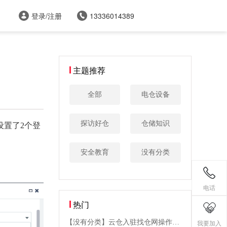
登录/注册
13336014389
主题推荐
全部
电仓设备
探访好仓
仓储知识
设置了2个登
安全教育
没有分类
电话
热门
【没有分类】云仓入驻找仓网操作步
我要加入