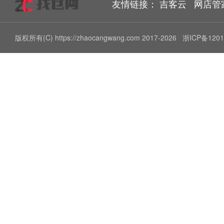
友情链接：
吉客云
网店管
版权所有(C) https://zhaocangwang.com 2017-2026
浙ICP备1201